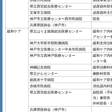
赤穂市民病院
病院事業管
県立西宮総合医療センター
泌尿器科部
宝塚市立病院
泌尿器科主
神戸市立医療センター西市民病院
院長
兵庫県医師会（神戸市）
緩和ケア
県立はりま姫路総合医療センター
緩和ケア内
アセンター
神戸大学医学部附属病院
緩和支持治
神戸市立医療センター中央市民病院
緩和ケア内
神戸市立西神戸医療センター
緩和ケア内
ンター長
神鋼記念病院
緩和治療科
県立がんセンター
麻酔科部長
姫路赤十字病院
緩和ケア部
赤穂市民病院
消化器内科
県立西宮総合医療センター
副院長（手
当）兼部長
外科部長・
兵庫県医師会（神戸市）