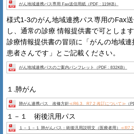
がん地域連携パス専用 Fax送信用紙
（PDF : 119KB）
様式1-3のがん地域連携パス専用のFax
し、通常の診療 情報提供書で可としま
診療情報提供書の冒頭に「がんの地域連
患者さんです」とご記載ください。
がん地域連携パスのご案内パンフレット
（PDF : 832KB）
１.肺がん
肺がん連携パス 改修方針
≪R6.3、R7.2 改訂について≫
（PD
１－１ 術後汎用パス
１－１－１ 肺がんパス：術後汎用説明文（医療者用）
≪R7.