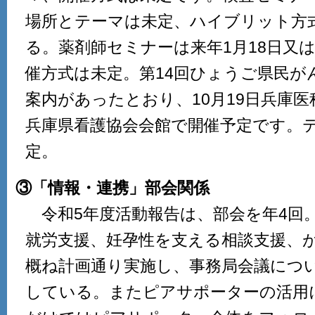
場所とテーマは未定、ハイブリット方
る。薬剤師セミナーは来年1月18日又は
催方式は未定。第14回ひょうご県民が
案内があったとおり、10月19日兵庫
兵庫県看護協会会館で開催予定です。
定。
③「情報・連携」部会関係
令和5年度活動報告は、部会を年4回
就労支援、妊孕性を支える相談支援、
概ね計画通り実施し、事務局会議につ
している。またピアサポーターの活用