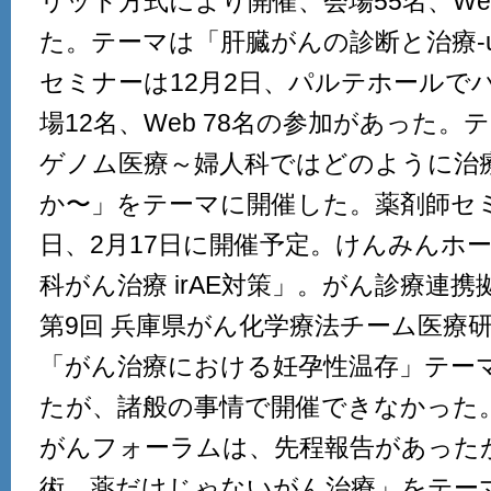
リット方式により開催、会場55名、Web
た。テーマは「肝臓がんの診断と治療-up
セミナーは12月2日、パルテホールで
場12名、Web 78名の参加があった
ゲノム医療～婦人科ではどのように治
か〜」をテーマに開催した。薬剤師セ
日、2月17日に開催予定。けんみんホ
科がん治療 irAE対策」。がん診療連
第9回 兵庫県がん化学療法チーム医療研
「がん治療における妊孕性温存」テー
たが、諸般の事情で開催できなかった。
がんフォーラムは、先程報告があったが
術、薬だけじゃないがん治療」をテー