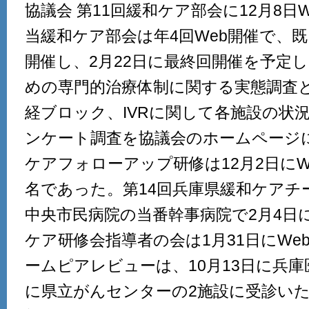
協議会 第11回緩和ケア部会に12月8日
当緩和ケア部会は年4回Web開催で、既
開催し、2月22日に最終回開催を予定
めの専門的治療体制に関する実態調査
経ブロック、IVRに関して各施設の状
ンケート調査を協議会のホームページ
ケアフォローアップ研修は12月2日にW
名であった。第14回兵庫県緩和ケアチ
中央市民病院の当番幹事病院で2月4日
ケア研修会指導者の会は1月31日にWe
ームピアレビューは、10月13日に兵庫
に県立がんセンターの2施設に受診い