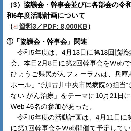
（3）協議会・幹事会並びに各部会の令
和6年度活動計画について
（
資料3／PDF: 8,000KB
）
①「協議会・幹事会」関連
令和5年度は、4月13日に第18回協議
会、本日2月8日に第2回幹事会をWeb
ひょうご県民がんフォーラムは、兵庫
ホール」で加古川中央市民病院の担当
ない がん治療」をテーマに10月21日
Web 45名の参加があった。
令和6年度の活動計画は、4月11日に第
に第1回幹事会をWeb開催で予定して